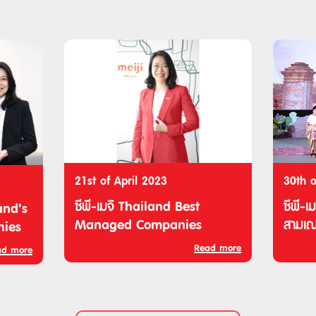
21st of April 2023
30th 
ซีพี-เมจิ Thailand Best
ซีพี-เ
land’s
Managed Companies
สามเณ
ies
Read more
ad more