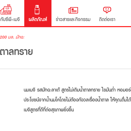
วกับซีพี-เมจิ
ผลิตภัณฑ์
ข่าวสารและกิจกรรม
ติดต่อเรา
200 มล. มัทฉะ
น้ำตาลทราย
นมเมจิ รสมัทฉะลาเต้ สูตรไม่เติมน้ำตาลทราย ไขมันต่ำ หอมอ
ประโยชน์จากน้ำนมโคโดยไม่ต้องกังวลเรื่องน้ำตาล ให้คุณดื่มได
เมจิสูตรที่ดีที่ต่อสุขภาพยิ่งขึ้น