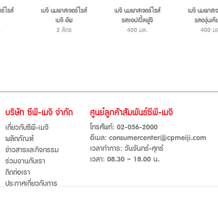
ร์ไรส์
เมจิ นมพาสเจอร์ไรส์
เมจิ นมพาสเจอร์ไรส์
เมจิ นมพาสเจ
เมจิ อัพ
รสแอปเปิ้ลฟูจิ
รสองุ่นเคี
.
2 ลิตร
400 มล.
400 ม
บริษัท ซีพี-เมจิ จำกัด
ศูนย์ลูกค้าสัมพันธ์ซีพี-เมจิ
โทรศัพท์:
02-056-2000
เกี่ยวกับซีพี-เมจิ
อีเมล:
consumercenter@cpmeiji.com
ผลิตภัณฑ์
เวลาทำการ: วันจันทร์-ศุกร์
ข่าวสารและกิจกรรม
เวลา: 08.30 – 18.00 น.
ร่วมงานกับเรา
ติดต่อเรา
ประกาศเกี่ยวกับการ
คุ้มครองข้อมูลส่วนบุคคล