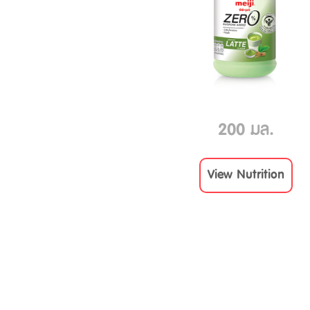
200 มล.
View Nutrition