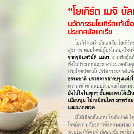
“โยเกิร์ต เมจิ บั
นวัตกรรมโยเกิร์ตแท้เพื
ประเทศบัลแกเรีย
โยเกิร์ตเมจิ บัลแกเรีย โยเกิร์ตช
สุขภาพ ตอบโจทย์ผู้บริโภคยุคใหม่ท
จากจุลินทรีย์ดี LB81
สายพันธุ์แท้
ทั้งในประเทศและต่างประเทศถึงค
ประโยชน์ของโยเกิร์ตธรรมชาติแท
ธรรมชาติ ปราศจากสารปรุงแต่ง
ความพิถีพิถันแบบถ้วยต่อถ้วยตาม
ยังใส่ใจในทุกๆ ขั้นตอนจนได้เป็น
เนียนนุ่ม ไม่เหมือนใคร มาพร้อ
และแบบขวด
มีให้เลือกทั้งแบบ ไขมันปกติ ไข
โจทย์ความต้องการทั้งความอร่อ
ทานโยเกิร์ตเมจิ บัลแกเรีย ทุกวัน เพ