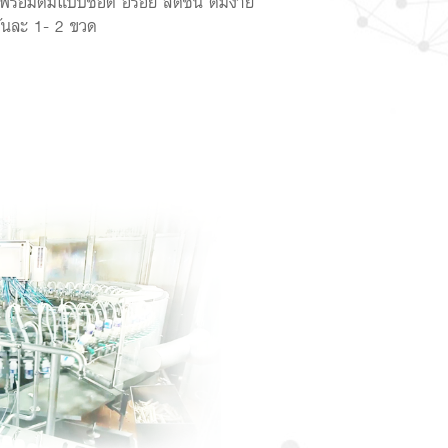
พร้อมดื่มแบบช็อต อร่อย สดชื่น ดื่มง่าย
 วันละ 1- 2 ขวด