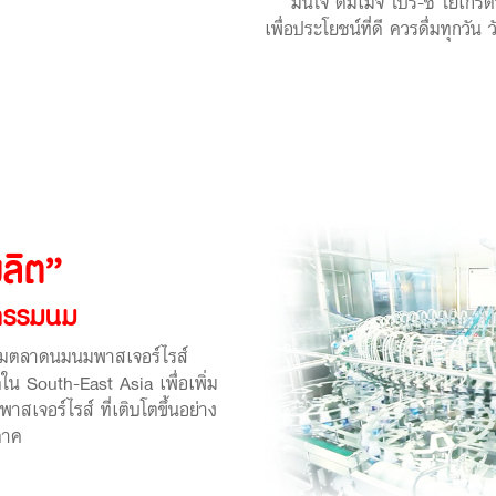
มั่นใจ ดื่มเมจิ โปร-ซี โยเกิร์ต
เพื่อประโยชน์ที่ดี ควรดื่มทุกวัน
ผลิต”
าหกรรมนม
รรมตลาดนมนมพาสเจอร์ไรส์
ุดใน South-East Asia เพื่อเพิ่ม
เจอร์ไรส์ ที่เติบโตขึ้นอย่าง
ภาค