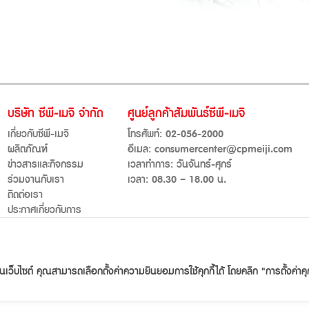
บริษัท ซีพี-เมจิ จำกัด
ศูนย์ลูกค้าสัมพันธ์ซีพี-เมจิ
เกี่ยวกับซีพี-เมจิ
โทรศัพท์:
02-056-2000
ผลิตภัณฑ์
อีเมล:
consumercenter@cpmeiji.com
ข่าวสารและกิจกรรม
เวลาทำการ: วันจันทร์-ศุกร์
ร่วมงานกับเรา
เวลา: 08.30 – 18.00 น.
ติดต่อเรา
ประกาศเกี่ยวกับการ
คุ้มครองข้อมูลส่วนบุคคล
© 2021 CPMeiji.com. All right reserved.
านเว็บไซต์ คุณสามารถเลือกตั้งค่าความยินยอมการใช้คุกกี้ได้ โดยคลิก "การตั้งค่าคุก