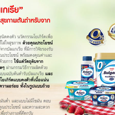
ลแกเรีย”
่อสุขภาพต้นตำหรับจาก
นิดคงตัว นวัตกรรมโยเกิร์ตเพื่อ
ี่ใส่ใจสุขภาพ
ด้วยคุณประโยชน์
จากบัลแกเรีย ที่มีการวิจัยรองรับ
ุณประโยชน์ พร้อมคงคุณค่าและ
้ด้วยการ
ใช้แต่วัตถุดิบจาก
ใดๆ
ผ่านกรรมวิธีการผลิตด้วย
แบบฉบับต้นตำรับบัลแกเรีย
และ
โยเกิร์ตแบบคงตัวที่เนื้อแน่น
มความอร่อย ทั้งในรูปแบบถ้วย
มันต่ำ และแบบไม่มีไขมัน ตอบ
ย คุณประโยชน์ และความสะดวก
ื่อร่างกายที่ดีทุกวัน