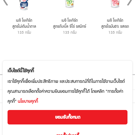
เมจิ โยเกิร์ต
เมจิ โยเกิร์ต
เมจิ โยเกิร์ต
สูตรไม่เติมน้ำตาล
สูตรดับเบิ้ล ซีโร่ รสมิกซ์
สูตรไขมัน0% รสเรด
135 กรัม
135 กรัม
ฟรุ๊ต
เบอร์รี โฮลเกรน
135 กรัม
เว็บไซต์นี้ใช้คุกกี้
ติดตามเรา
เราใช้คุกกี้เพื่อเพิ่มประสิทธิภาพ และประสบการณ์ที่ดีในการใช้งานเว็บไซต์
คุณสามารถเลือกตั้งค่าความยินยอมการใช้คุกกี้ได้ โดยคลิก "การตั้งค่า
แผนผังเว็บไซต์
คุกกี้"
นโยบายคุกกี้
CALL CENTER
ยอมรับทั้งหมด
02-056-2000