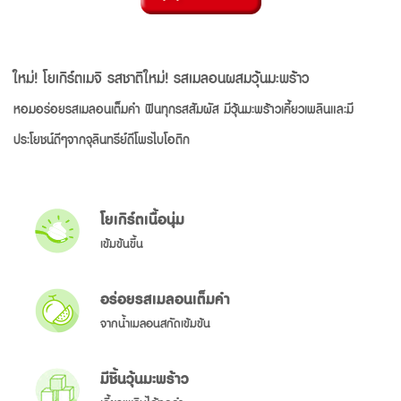
ใหม่! โยเกิร์ตเมจิ รสชาติใหม่! รสเมลอนผสมวุ้นมะพร้าว
หอมอร่อยรสเมลอนเต็มคำ ฟินทุกรสสัมผัส มีวุ้นมะพร้าวเคี้ยวเพลินและมี
ประโยชน์ดีๆจากจุลินทรีย์ดีโพรไบโอติก
โยเกิร์ตเนื้อนุ่ม
เข้มข้นขึ้น
อร่อยรสเมลอนเต็มคำ
จากน้ำเมลอนสกัดเข้มข้น
มีชิ้นวุ้นมะพร้าว