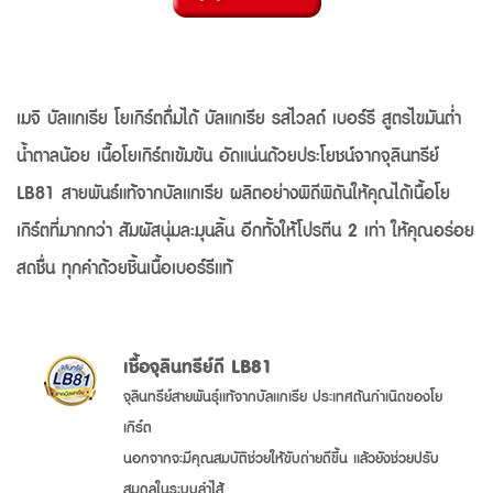
เมจิ บัลแกเรีย โยเกิร์ตดื่มได้ บัลแกเรีย รสไวลด์ เบอร์รี สูตรไขมันต่ำ
น้ำตาลน้อย เนื้อโยเกิร์ตเข้มข้น อัดแน่นด้วยประโยชน์จากจุลินทรีย์
LB81 สายพันธ์แท้จากบัลแกเรีย ผลิตอย่างพิถีพิถันให้คุณได้เนื้อโย
เกิร์ตที่มากกว่า สัมผัสนุ่มละมุนลิ้น อีกทั้งให้โปรตีน 2 เท่า ให้คุณอร่อย
สดชื่น ทุกคำด้วยชิ้นเนื้อเบอร์รีแท้
เชื้อจุลินทรีย์ดี LB81
จุลินทรีย์สายพันธุ์แท้จากบัลแกเรีย ประเทศต้นกำเนิดของโย
เกิร์ต
นอกจากจะมีคุณสมบัติช่วยให้ขับถ่ายดีขึ้น แล้วยังช่วยปรับ
สมดุลในระบบลำไส้